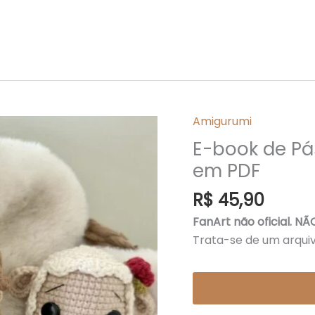
Amigurumi
E-
book
E-book de Pá
de
em PDF
Páscoa
R$
45,90
-
Receita
FanArt não oficial. 
de
Trata-se de um arquivo
Amigurumi
em
PDF
quantidade