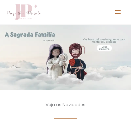
Ir
Men
para
o
prin
conteúdo
Veja as Novidades​