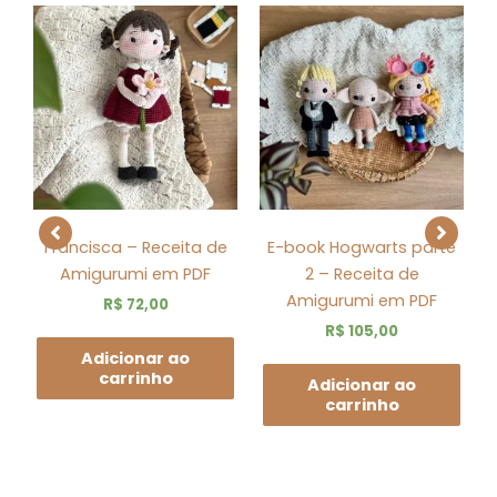
e
Francisca – Receita de
E-book Hogwarts parte
Amigurumi em PDF
2 – Receita de
Amigurumi em PDF
R$
72,00
R$
105,00
Adicionar ao
carrinho
Adicionar ao
carrinho