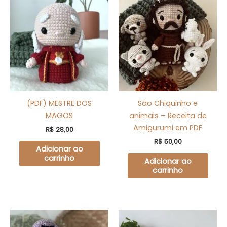
(PDF) MESTRE DOS
São Chiquinho e
MAGOS
animais – Receita de
Amigurumi em PDF
R$
28,00
R$
50,00
Adicionar ao
carrinho
Adicionar ao
carrinho