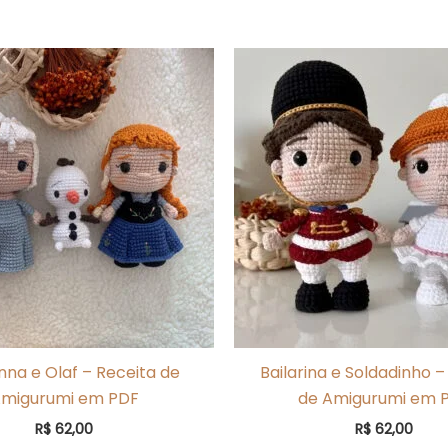
Anna e Olaf – Receita de
Bailarina e Soldadinho –
migurumi em PDF
de Amigurumi em 
R$
62,00
R$
62,00