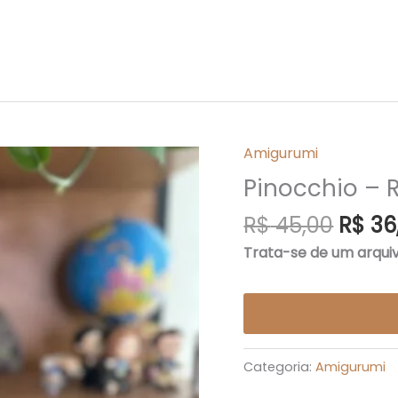
O
Amigurumi
Pinocchio
preç
–
Pinocchio – 
origin
Receita
R$
45,00
R$
36
era:
de
R$ 45
Amigurumi
Trata-se de um arqu
em
PDF
quantidade
Categoria:
Amigurumi