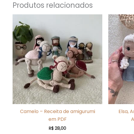
Produtos relacionados
Camelo – Receita de amigurumi
Elsa, 
em PDF
A
R$
28,00