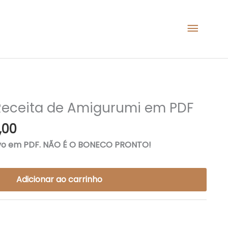
Menu
princi
O
o
preço
Receita de Amigurumi em PDF
al
atual
,00
é:
,00.
R$ 36,00.
ivo em PDF. NÃO É O BONECO PRONTO!
Adicionar ao carrinho