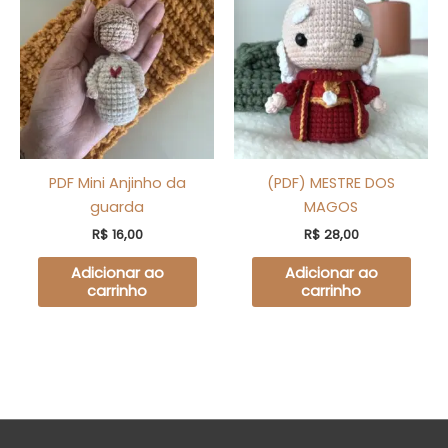
PDF Mini Anjinho da
(PDF) MESTRE DOS
guarda
MAGOS
R$
16,00
R$
28,00
Adicionar ao
Adicionar ao
carrinho
carrinho